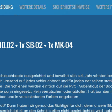
REIBUNG
WEITERE DETAILS
SICHERHEITSHINWEISE
WEITERE 
 10.02 + 1x SB-02 + 1x MK-04
ür Schlauchboote ausgerichtet und bewährt sich seit Jahrzehnten 
st. Passend auf jedes Schlauchboot und für jeden der seinen sta
ige! Die Schienen werden einfach auf die PVC-Außenhaut der Boo
e dann eingesetzt. Kein verrutschen oder abfallen, hält bombenfes
auben und in verschiedenen Farben angeboten.
ot? Dann haben wir genau das Richtige für dich, denn unsere Sit
erdichtigkeit an den Schnittstellen nicht beeinträchtigt wird, hab