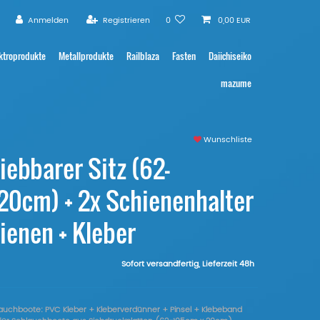
Anmelden
Registrieren
0
0,00 EUR
ktroprodukte
Metallprodukte
Railblaza
Fasten
Daiichiseiko
mazume
Wunschliste
iebbarer Sitz (62-
0cm) + 2x Schienenhalter
ienen + Kleber
Sofort versandfertig, Lieferzeit 48h
hlauchboote: PVC Kleber + Kleberverdünner + Pinsel + Klebeband