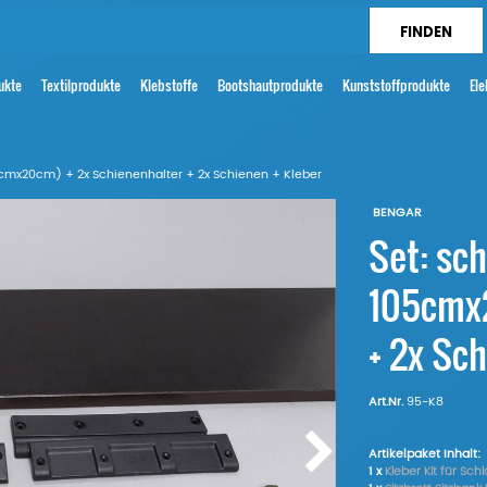
ukte
Textilprodukte
Klebstoffe
Bootshautprodukte
Kunststoffprodukte
Ele
05cmx20cm) + 2x Schienenhalter + 2x Schienen + Kleber
BENGAR
Set: sch
105cmx2
+ 2x Sch
Art.Nr.
95-K8
Artikelpaket Inhalt:
1 x
Kleber Kit für Sc