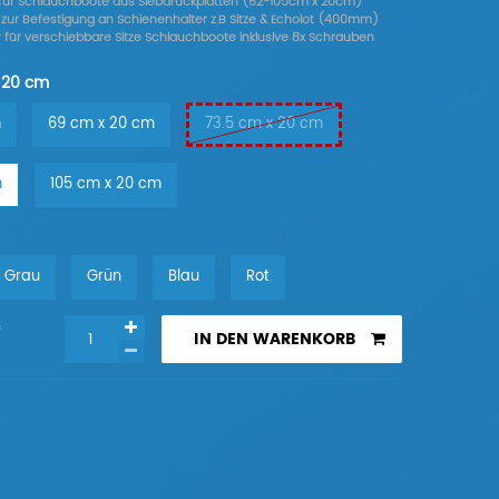
nk für Schlauchboote aus Siebdruckplatten (62-105cm x 20cm)
 zur Befestigung an Schienenhalter z.B Sitze & Echolot (400mm)
 für verschiebbare Sitze Schlauchboote inklusive 8x Schrauben
 20 cm
m
69 cm x 20 cm
73.5 cm x 20 cm
m
105 cm x 20 cm
Grau
Grün
Blau
Rot
*
IN DEN WARENKORB