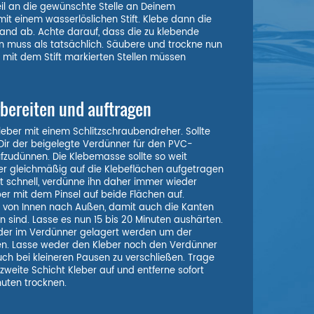
eil an die gewünschte Stelle an Deinem
it einem wasserlöslichen Stift. Klebe dann die
band ab. Achte darauf, dass die zu klebende
en muss als tatsächlich. Säubere und trockne nun
 mit dem Stift markierten Stellen müssen
rbereiten und auftragen
ber mit einem Schlitzschraubendreher. Sollte
t Dir der beigelegte Verdünner für den PVC-
zudünnen. Die Klebemasse sollte so weit
er gleichmäßig auf die Klebeflächen aufgetragen
t schnell, verdünne ihn daher immer wieder
ber mit dem Pinsel auf beide Flächen auf.
n von Innen nach Außen, damit auch die Kanten
 sind. Lasse es nun 15 bis 20 Minuten aushärten.
 oder im Verdünner gelagert werden um der
en. Lasse weder den Kleber noch den Verdünner
uch bei kleineren Pausen zu verschließen. Trage
zweite Schicht Kleber auf und entferne sofort
nuten trocknen.