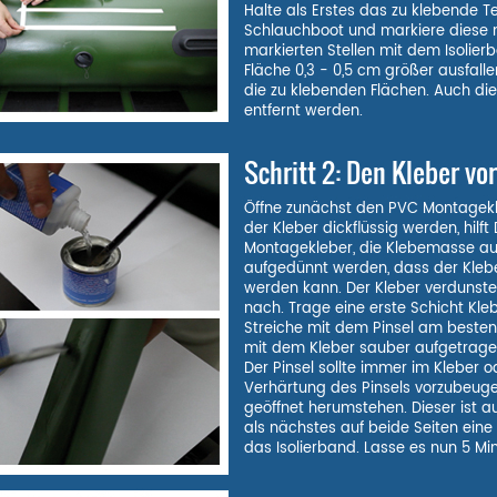
Halte als Erstes das zu klebende T
Schlauchboot und markiere diese m
markierten Stellen mit dem Isolier
Fläche 0,3 - 0,5 cm größer ausfall
die zu klebenden Flächen. Auch die
entfernt werden.
Schritt 2: Den Kleber vo
Öffne zunächst den PVC Montagekle
der Kleber dickflüssig werden, hilf
Montagekleber, die Klebemasse auf
aufgedünnt werden, dass der Kleb
werden kann. Der Kleber verdunste
nach. Trage eine erste Schicht Kle
Streiche mit dem Pinsel am beste
mit dem Kleber sauber aufgetragen
Der Pinsel sollte immer im Kleber
Verhärtung des Pinsels vorzubeug
geöffnet herumstehen. Dieser ist a
als nächstes auf beide Seiten eine 
das Isolierband. Lasse es nun 5 Mi