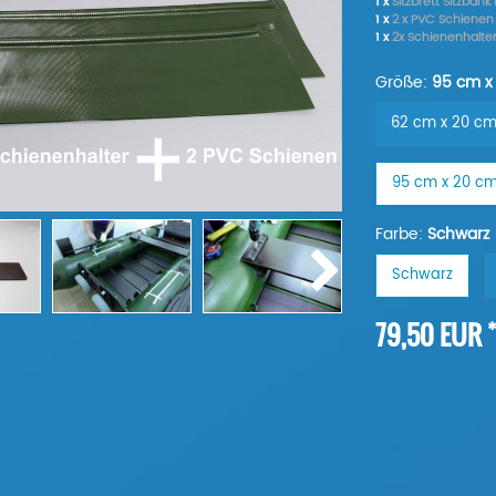
1 x
Sitzbrett Sitzba
1 x
2 x PVC Schienen
1 x
2x Schienenhalter
Größe:
95 cm x
62 cm x 20 c
95 cm x 20 c
Farbe:
Schwarz
Schwarz
79,50 EUR