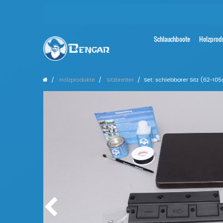
Schlauchboote
Holzprod
Holzprodukte
Sitzbretter
Set: schiebbarer Sitz (62-1