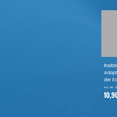
Railb
Adapt
der E
Art.-Nr.:
10,9