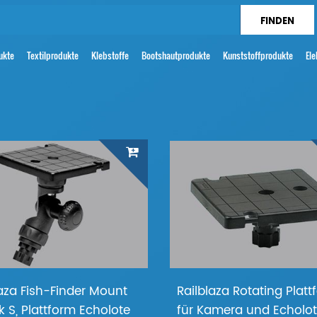
ukte
Textilprodukte
Klebstoffe
Bootshautprodukte
Kunststoffprodukte
Ele
laza Fish-Finder Mount
Railblaza Rotating Plat
k S, Plattform Echolote
für Kamera und Echolo