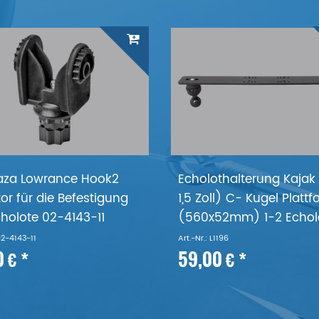
laza Lowrance Hook2
Echolothalterung Kajak
or für die Befestigung
1,5 Zoll) C- Kugel Platt
cholote 02-4143-11
(560x52mm) 1-2 Echol
 02-4143-11
Art.-Nr.: L1196
0 € *
59,00 € *