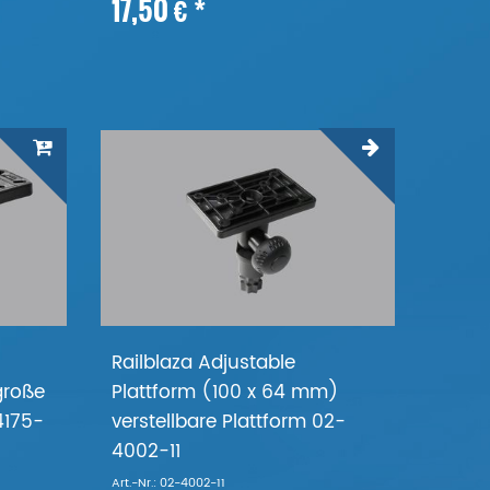
17,50 € *
Railblaza Adjustable
große
Plattform (100 x 64 mm)
4175-
verstellbare Plattform 02-
4002-11
Art.-Nr.: 02-4002-11