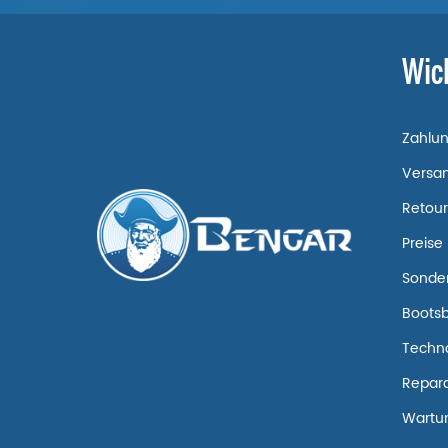
Wic
Zahlu
Versa
Retou
Preise
Sonde
Boots
Techn
Repara
Wartun