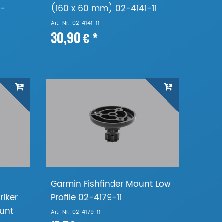
2-
(160 x 60 mm) 02-4141-11
Art.-Nr.: 02-4141-11
30,90 € *
Garmin Fishfinder Mount Low
riker
Profile 02-4179-11
ount
Art.-Nr.: 02-4179-11