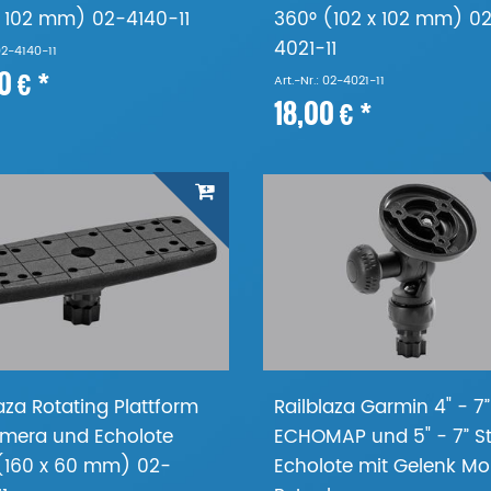
x 102 mm) 02-4140-11
360° (102 x 102 mm) 0
4021-11
 02-4140-11
0 € *
Art.-Nr.: 02-4021-11
18,00 € *
aza Rotating Plattform
Railblaza Garmin 4" - 7”
amera und Echolote
ECHOMAP und 5" - 7” St
(160 x 60 mm) 02-
Echolote mit Gelenk M