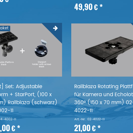
49,90 € *
paket
t] Set: Adjustable
Railblaza Rotating Plat
orm + StarPort, (100 x
für Kamera und Echolo
) Railblaza (schwarz)
360° (150 x 70 mm) 02
02-11
4022-11
 04-4002-11
Art.-Nr.: 02-4022-11
,00 € *
21,00 € *