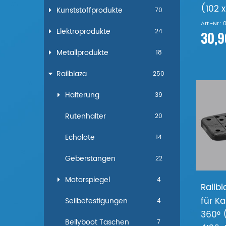
(102 
Kunststoffprodukte
70
Art.-Nr.:
Elektroprodukte
24
30,9
Metallprodukte
18
Railblaza
250
Halterung
39
Rutenhalter
20
Echolote
14
Geberstangen
22
Motorspiegel
4
Railbl
für K
Seilbefestigungen
4
360° 
Bellyboot Taschen
7