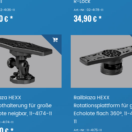
1
R-Lock
 02-4136-11
Art.-Nr.: 02-4178-11
0 € *
34,90 € *
laza HEXX
Railblaza HEXX
othalterung für große
Rotationsplattform für 
te neigbar, 11-4174-11
Echolote flach 360°, 11-
11
11-4174-11
0 € *
Art.-Nr.: 11-4175-11