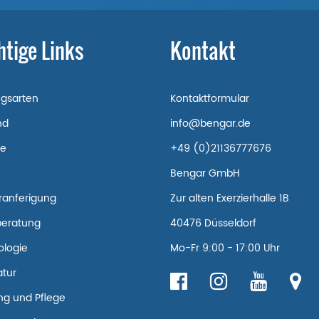
htige Links
Kontakt
ngsarten
Kontaktformular
nd
info@bengar.de
re
+49 (0)21136777676
Bengar GmbH
ranferigung
Zur alten Exerzierhalle 1B
beratung
40476 Düsseldorf
ologie
Mo-Fr 9:00 - 17:00 Uhr
tur
g und Pflege