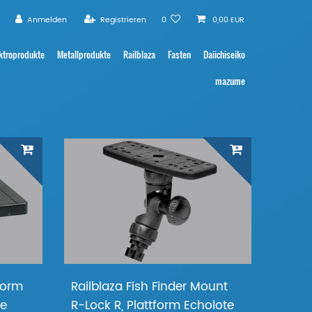
Anmelden
Registrieren
0
0,00 EUR
ktroprodukte
Metallprodukte
Railblaza
Fasten
Daiichiseiko
mazume
tform
Railblaza Fish Finder Mount
te
R-Lock R, Plattform Echolote