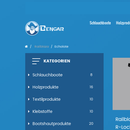
Schlauchboote
Holzprod
Railblaza
Echolote
KATEGORIEN
Schlauchboote
8
Holzprodukte
16
Textilprodukte
10
Klebstoffe
10
Railb
Bootshautprodukte
20
R-Loc