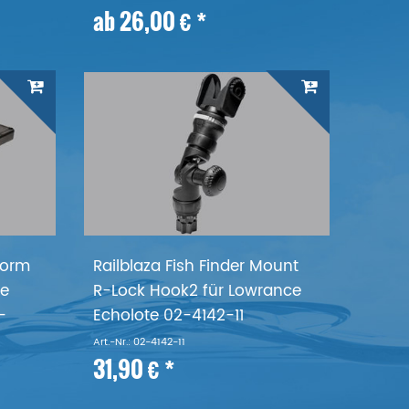
ab 26,00 € *
tform
Railblaza Fish Finder Mount
te
R-Lock Hook2 für Lowrance
-
Echolote 02-4142-11
Art.-Nr.: 02-4142-11
31,90 € *