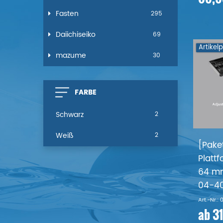
Fasten
295
Daiichiseiko
69
Artikel
mazume
30
FARBE
Schwarz
2
Weiß
2
[Pake
Plattf
64 mm
04-40
Art.-Nr.:
ab 31