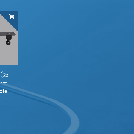
 (2x
form
ote