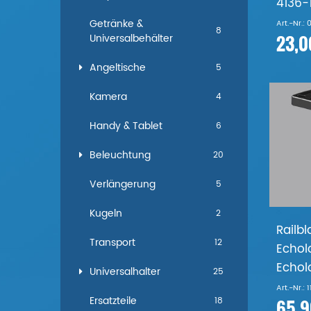
4136-1
Getränke &
Art.-Nr.:
8
23,0
Universalbehälter
Angeltische
5
Kamera
4
Handy & Tablet
6
Beleuchtung
20
Verlängerung
5
Kugeln
2
Railb
Transport
12
Echol
Echolo
Universalhalter
25
Art.-Nr.: 
Ersatzteile
18
65,9