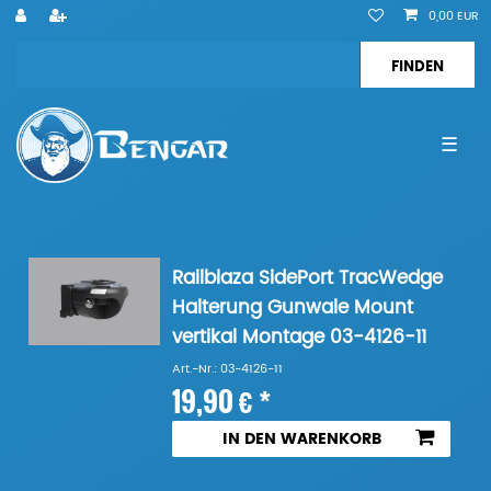
0,00 EUR
☰
Railblaza SidePort TracWedge
Halterung Gunwale Mount
vertikal Montage 03-4126-11
Art.-Nr.: 03-4126-11
19,90 € *
IN DEN WARENKORB