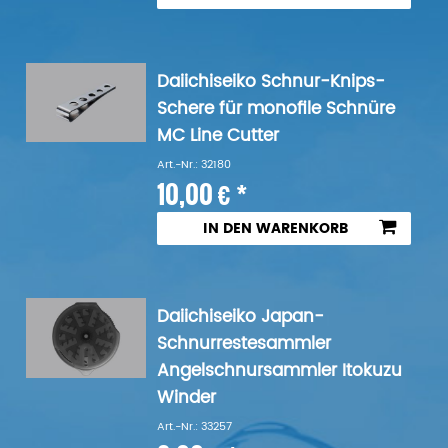
Daiichiseiko Schnur-Knips-
Schere für monofile Schnüre
MC Line Cutter
Art.-Nr.: 32180
10,00 € *
IN DEN WARENKORB
Daiichiseiko Japan-
Schnurrestesammler
Angelschnursammler Itokuzu
Winder
Art.-Nr.: 33257