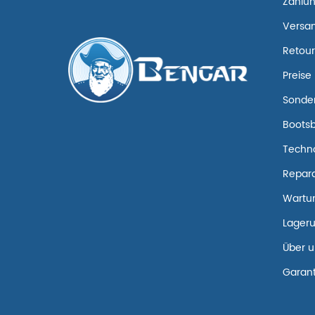
Zahlu
Versa
Retou
Preise
Sonde
Boots
Techn
Repara
Wartun
Lageru
Über u
Garant