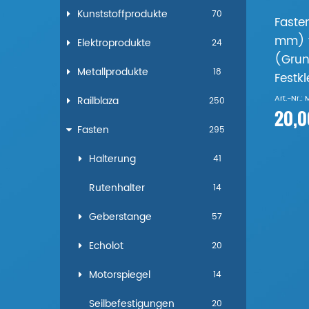
Kunststoffprodukte
70
Faste
mm) f
Elektroprodukte
24
(Grun
Metallprodukte
18
Fest
Art.-Nr.: 
Railblaza
250
20,0
Fasten
295
Halterung
41
Rutenhalter
14
Geberstange
57
Echolot
20
Motorspiegel
14
Seilbefestigungen
20