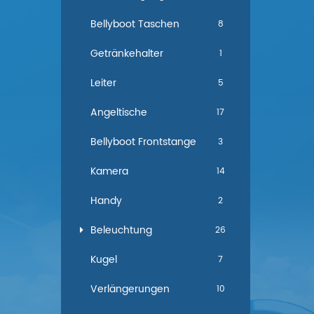
Bellyboot Taschen
8
Getränkehalter
1
Leiter
5
Angeltische
17
Bellyboot Frontstange
3
Kamera
14
Handy
2
Beleuchtung
26
Kugel
7
Verlängerungen
10