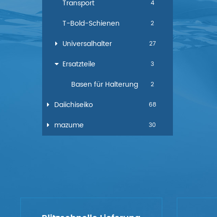
Transport
4
T-Bold-Schienen
2
Universalhalter
27
Ersatzteile
3
Basen für Halterung
2
Daiichiseiko
68
mazume
30