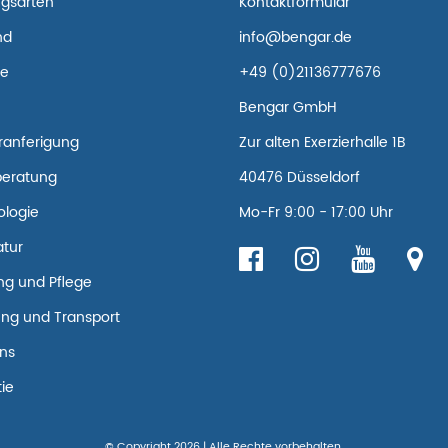
ngsarten
Kontaktformular
nd
info@bengar.de
re
+49 (0)21136777676
Bengar GmbH
ranferigung
Zur alten Exerzierhalle 1B
beratung
40476 Düsseldorf
ologie
Mo-Fr 9:00 - 17:00 Uhr
tur
g und Pflege
ng und Transport
ns
ie
© Copyright 2026 | Alle Rechte vorbehalten.