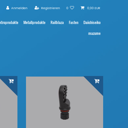
Anmelden
Registrieren
0
0,00 EUR
ktroprodukte
Metallprodukte
Railblaza
Fasten
Daiichiseiko
mazume