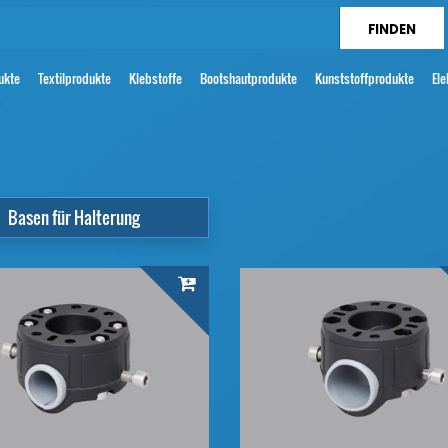
ukte
Textilprodukte
Klebstoffe
Bootshautprodukte
Kunststoffprodukte
Ele
Basen für Halterung