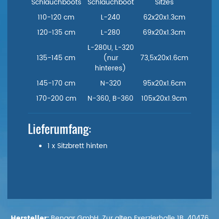
Schlauchboots
Schlauchboot
Sitzes
110-120 cm
L-240
62x20x1.3cm
120-135 cm
L-280
69x20x1.3cm
L-280U, L-320
135-145 cm
(nur
73,5x20x1.6cm
hinteres)
145-170 cm
N-320
95x20x1.6cm
170-200 cm
N-360, B-360
105x20x1.9cm
Lieferumfang:
1 x Sitzbrett hinten
Hersteller:
Bengar GmbH, Zur alten Exerzierhalle 1B, 40476