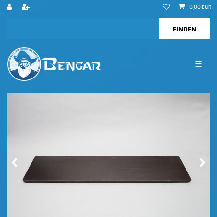
0,00 EUR
☰