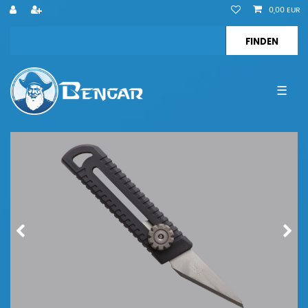
0,00 EUR
☰