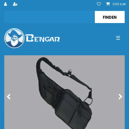
0,00 EUR
☰