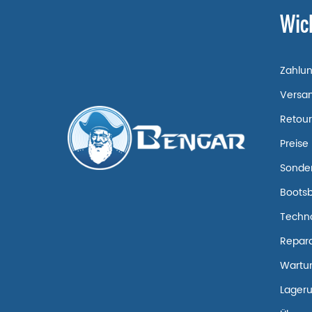
Wic
Zahlu
Versa
Retou
Preise
Sonde
Boots
Techn
Repara
Wartun
Lageru