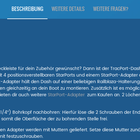
BESCHREIBUNG
WEITERE DETAILS
WEITERE FRAGEN?
eckleiste für dein Zubehör gewünscht? Dann ist der TracPort-Das
t 4 positionsverstellbaren StarPorts und einem StarPort-Adapter 
t-Adapter hält den Dash auf einer beliebigen Railblaza-Halterung
gen gleichzeitig an dein Boot zu montieren. Zusätzlich ist es mög
ieten dir auch weitere
StarPort-Adapter
zum Kaufen an. 2 Löcher 
/4″) Bohrkopf nachbohren: Hierfür löse die 2 Schrauben der End
somit die Oberfläche der zu bohrenden Stelle frei.
den Adapter werden mit Muttern geliefert. Setze diese Mutter zun
mit festzuschrauben.