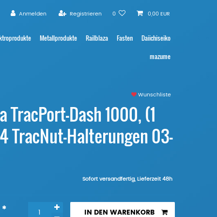
Anmelden
Registrieren
0
0,00 EUR
ktroprodukte
Metallprodukte
Railblaza
Fasten
Daiichiseiko
mazume
Wunschliste
a TracPort-Dash 1000, (1
. 4 TracNut-Halterungen 03-
Sofort versandfertig, Lieferzeit 48h
*
R
IN DEN WARENKORB