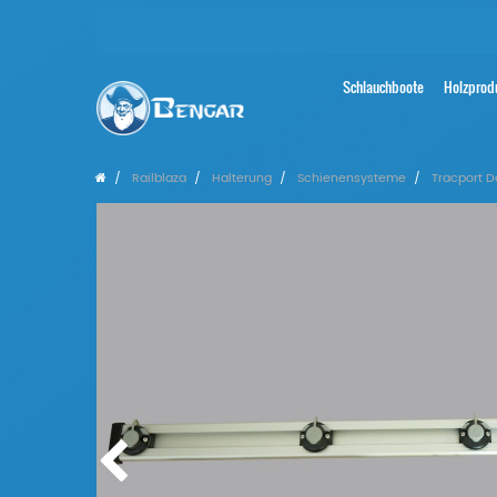
Schlauchboote
Holzprod
Railblaza
Halterung
Schienensysteme
Tracport D