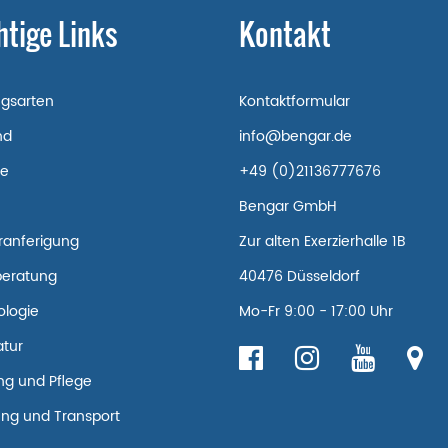
htige Links
Kontakt
ngsarten
Kontaktformular
nd
info@bengar.de
re
+49 (0)21136777676
Bengar GmbH
ranferigung
Zur alten Exerzierhalle 1B
beratung
40476 Düsseldorf
ologie
Mo-Fr 9:00 - 17:00 Uhr
tur
g und Pflege
ng und Transport