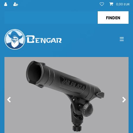
0,00 EUR
☰