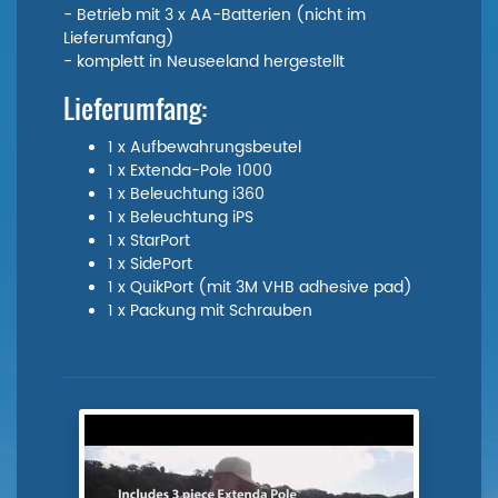
- Betrieb mit 3 x AA-Batterien (nicht im
Lieferumfang)
- komplett in Neuseeland hergestellt
Lieferumfang:
1 x Aufbewahrungsbeutel
1 x Extenda-Pole 1000
1 x Beleuchtung i360
1 x Beleuchtung iPS
1 x StarPort
1 x SidePort
1 x QuikPort (mit 3M VHB adhesive pad)
1 x Packung mit Schrauben