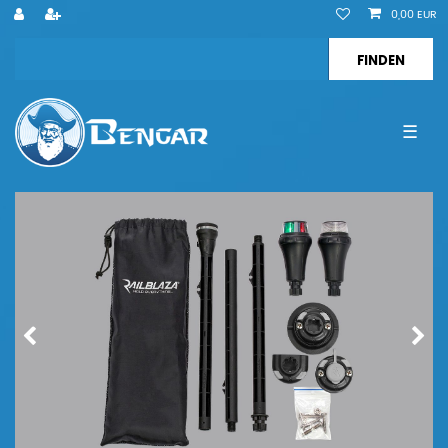
0,00 EUR
☰