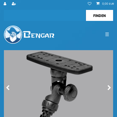
0,00 EUR
☰