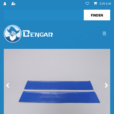
0,00 EUR
☰