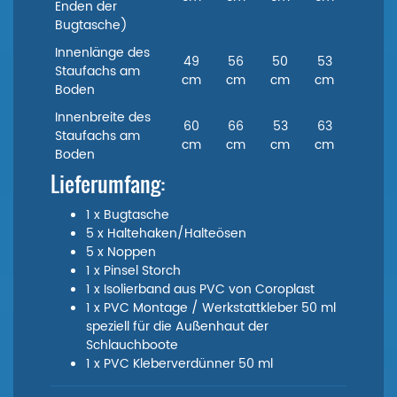
Enden der
Bugtasche)
Innenlänge des
49
56
50
53
Staufachs am
cm
cm
cm
cm
Boden
Innenbreite des
60
66
53
63
Staufachs am
cm
cm
cm
cm
Boden
Lieferumfang:
1 x Bugtasche
5 x Haltehaken/Halteösen
5 x Noppen
1 x Pinsel Storch
1 x Isolierband aus PVC von Coroplast
1 x PVC Montage / Werkstattkleber 50 ml
speziell für die Außenhaut der
Schlauchboote
1 x PVC Kleberverdünner 50 ml