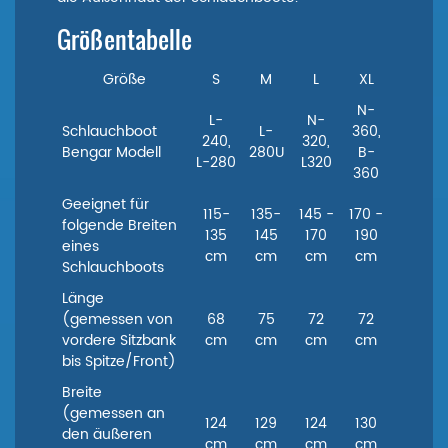
Größentabelle
Größe
S
M
L
XL
N-
L-
N-
Schlauchboot
L-
360,
240,
320,
Bengar Modell
280U
B-
L-280
L320
360
Geeignet für
115-
135-
145 -
170 -
folgende Breiten
135
145
170
190
eines
cm
cm
cm
cm
Schlauchboots
Länge
(gemessen von
68
75
72
72
vordere Sitzbank
cm
cm
cm
cm
bis Spitze/Front)
Breite
(gemessen an
124
129
124
130
den äußeren
cm
cm
cm
cm