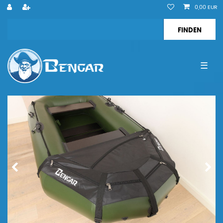
0,00 EUR
☰