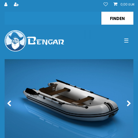
0,00 EUR
☰