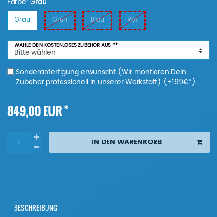
Farbe:
Grau
Grau
Grün
Blau
Rot
WÄHLE DEIN KOSTENLOSES ZUBEHÖR AUS
**
Sonderanfertigung erwünscht (Wir montieren Dein
Zubehör professionell in unserer Werkstatt) (+199€*)
*
849,00 EUR
IN DEN WARENKORB
BESCHREIBUNG