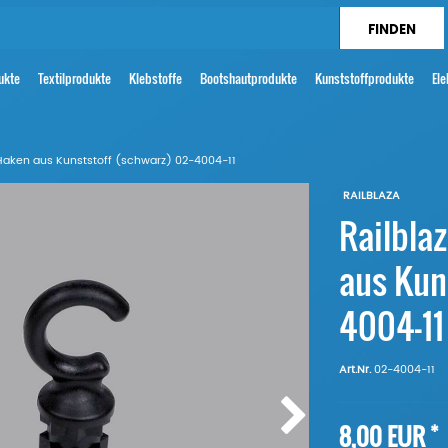
ukte
Textilprodukte
Klebstoffe
Bootshautprodukte
Kunststoffprodukte
Ele
 Haken aus Kunststoff (schwarz) 02-4004-11
RAILBLAZA
Railbla
aus Kun
4004-11
Art.Nr.
02-4004-11
*
8,00 EUR