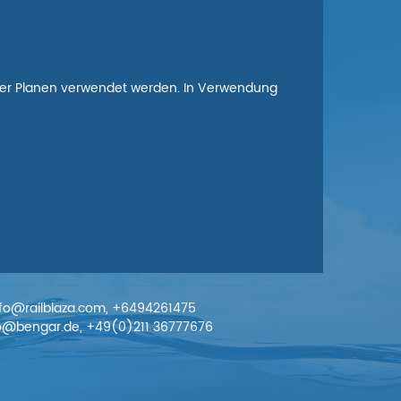
 oder Planen verwendet werden. In Verwendung
info@railblaza.com, +6494261475
nfo@bengar.de, +49(0)211 36777676