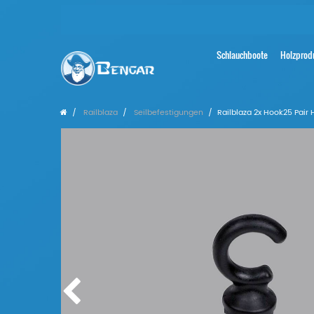
Schlauchboote
Holzprod
Railblaza
Seilbefestigungen
Railblaza 2x Hook25 Pair