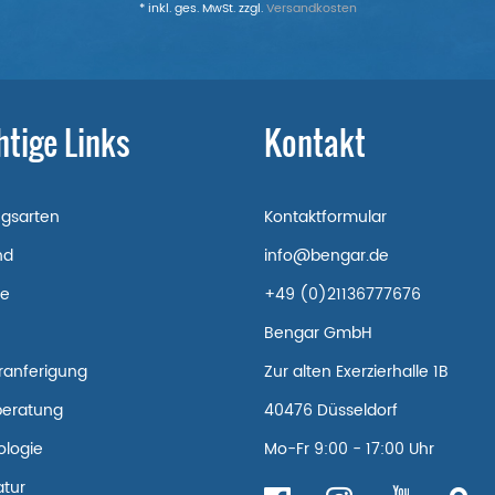
* inkl. ges. MwSt. zzgl.
Versandkosten
htige Links
Kontakt
ngsarten
Kontaktformular
nd
info@bengar.de
re
+49 (0)21136777676
Bengar GmbH
ranferigung
Zur alten Exerzierhalle 1B
beratung
40476 Düsseldorf
ologie
Mo-Fr 9:00 - 17:00 Uhr
tur