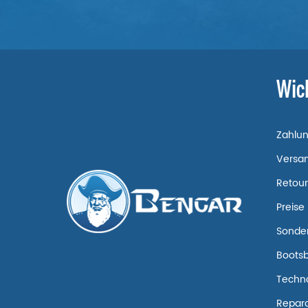
Wic
Zahlu
Versa
Retou
Preise
Sonde
Boots
Techn
Repara