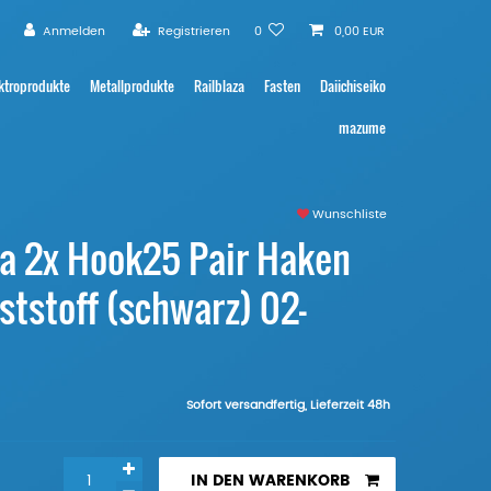
Anmelden
Registrieren
0
0,00 EUR
ktroprodukte
Metallprodukte
Railblaza
Fasten
Daiichiseiko
mazume
Wunschliste
za 2x Hook25 Pair Haken
ststoff (schwarz) 02-
Sofort versandfertig, Lieferzeit 48h
IN DEN WARENKORB