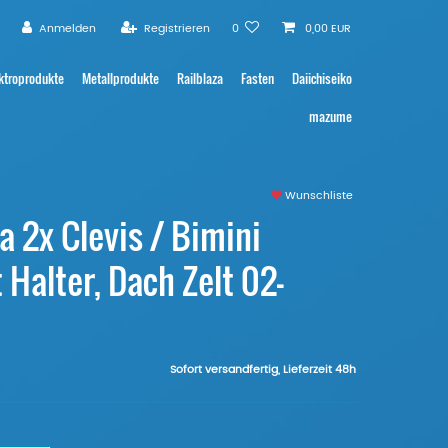
Anmelden
Registrieren
0
0,00 EUR
ktroprodukte
Metallprodukte
Railblaza
Fasten
Daiichiseiko
mazume
Wunschliste
a 2x Clevis / Bimini
Halter, Dach Zelt 02-
Sofort versandfertig, Lieferzeit 48h