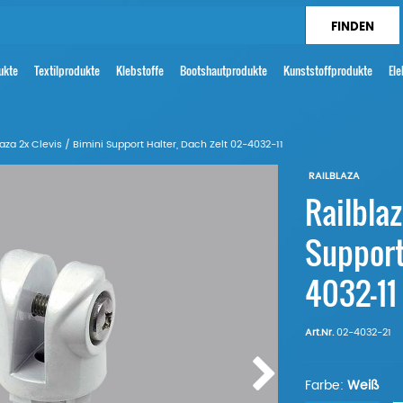
ukte
Textilprodukte
Klebstoffe
Bootshautprodukte
Kunststoffprodukte
Ele
laza 2x Clevis / Bimini Support Halter, Dach Zelt 02-4032-11
RAILBLAZA
Railblaz
Support 
4032-11
Art.Nr.
02-4032-21
Farbe:
Weiß