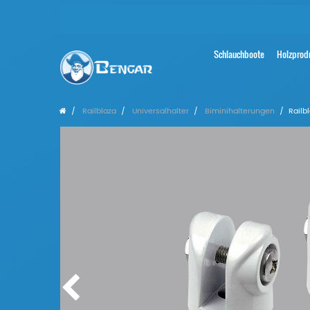
Schlauchboote
Holzprod
Railblaza
Universalhalter
Biminihalterungen
Railb