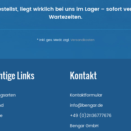
tellst, liegt wirklich bei uns im Lager – sofort 
Wartezeiten.
* inkl. ges. MwSt. zzgl.
Versandkosten
htige Links
Kontakt
ngsarten
Kontaktformular
nd
info@bengar.de
re
+49 (0)21136777676
Bengar GmbH