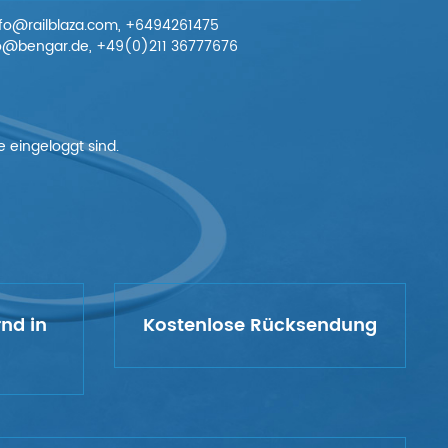
info@railblaza.com, +6494261475
nfo@bengar.de, +49(0)211 36777676
 eingeloggt sind.
rnd in
Kostenlose Rücksendung