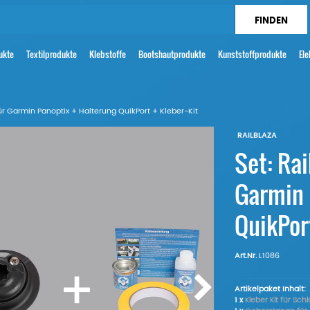
ukte
Textilprodukte
Klebstoffe
Bootshautprodukte
Kunststoffprodukte
Ele
ür Garmin Panoptix + Halterung QuikPort + Kleber-Kit
RAILBLAZA
Set: Ra
Garmin 
QuikPort
Art.Nr.
L1086
Artikelpaket Inhalt:
1 x
Kleber Kit für Sc