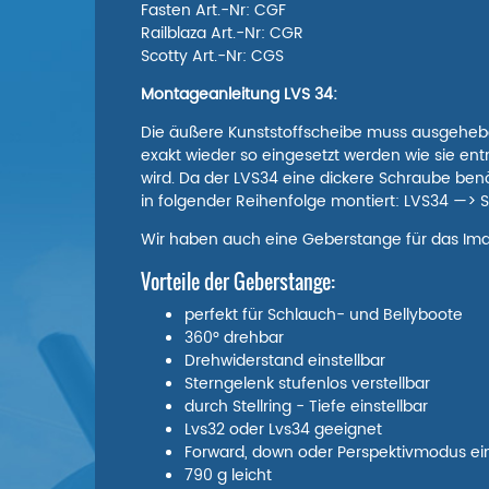
Fasten Art.-Nr: CGF
Railblaza Art.-Nr: CGR
Scotty Art.-Nr: CGS
Montageanleitung LVS 34:
Die äußere Kunststoffscheibe muss ausgehebel
exakt wieder so eingesetzt werden wie sie en
wird. Da der LVS34 eine dickere Schraube benö
in folgender Reihenfolge montiert: LVS34 —> 
Wir haben auch eine Geberstange für das Im
Vorteile der Geberstange:
perfekt für Schlauch- und Bellyboote
360° drehbar
Drehwiderstand einstellbar
Sterngelenk stufenlos verstellbar
durch Stellring - Tiefe einstellbar
Lvs32 oder Lvs34 geeignet
Forward, down oder Perspektivmodus ein
790 g leicht