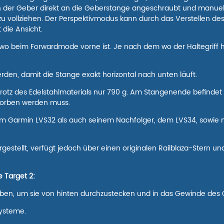
nn der Geber direkt an die Geberstange angeschraubt und manue
vollziehen. Der Perspektivmodus kann durch das Verstellen des 
die Ansicht.
 wo beim Forwardmode vorne ist. Je nach dem wo der Haltegriff 
rden, damit die Stange exakt horizontal nach unten läuft.
 trotz des Edelstahlmaterials nur 790 g. Am Stangenende befinde
worben werden muss.
em Garmin LVS32 als auch seinem Nachfolger, dem LVS34, sowie
estellt, verfügt jedoch über einen originalen Railblaza-Stern un
e Target 2:
uben, um sie von hinten durchzustecken und in das Gewinde des
systeme.