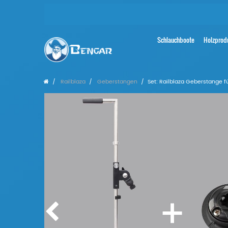
Schlauchboote
Holzprod
Railblaza
Geberstangen
Set: Railblaza Geberstange f