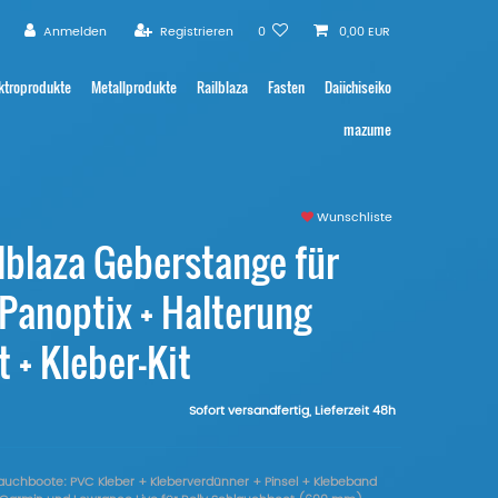
Anmelden
Registrieren
0
0,00 EUR
ktroprodukte
Metallprodukte
Railblaza
Fasten
Daiichiseiko
mazume
Wunschliste
ilblaza Geberstange für
Panoptix + Halterung
 + Kleber-Kit
Sofort versandfertig, Lieferzeit 48h
hlauchboote: PVC Kleber + Kleberverdünner + Pinsel + Klebeband