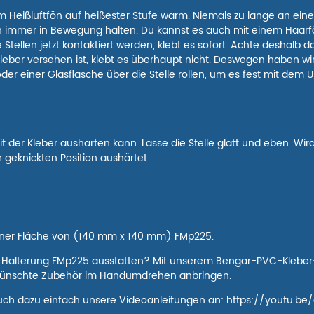
 Heißluftfön auf heißester Stufe warm. Niemals zu lange an einer
immer in Bewegung halten. Du kannst es auch mit einem Haarfön 
tellen jetzt kontaktiert werden, klebt es sofort. Achte deshalb d
leber versehen ist, klebt es überhaupt nicht. Deswegen haben wi
der einer Glasflasche über die Stelle rollen, um es fest mit dem 
mit der Kleber aushärten kann. Lasse die Stelle glatt und eben. 
 geknickten Position aushärtet.
t einer Fläche von (140 mm x 140 mm) FMp225.
der Halterung FMp225 ausstatten? Mit unserem Bengar-PVC-Klebe
wünschte Zubehör im Handumdrehen anbringen.
uch dazu einfach unsere Videoanleitungen an: https://youtu.be