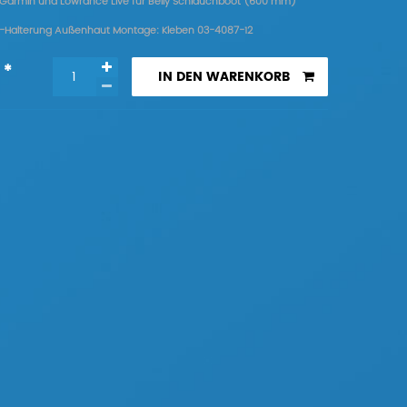
Garmin und Lowrance Live für Belly Schlauchboot (600 mm)
rt-Halterung Außenhaut Montage: Kleben 03-4087-12
*
R
IN DEN WARENKORB