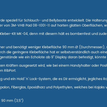
de speziell für Schlauch- und Bellyboote entwickelt. Die Halterun
r von 3M-VHB Pad 08-1001-11 auf harten glatten Oberflächen, wi
 Kleber-Kit MK-04, denn mit diesem hält es bombenfest und zudem 
lacher und benötigt weniger Klebefläche 90 mm Ø (Durchmesser), 
rch die geringere Klebefläche hat er selbstverständlich auch einen
stände wie ein Echolote ab 9" Display daran befestigt, könnte e
n Kräften ausgesetzt wird, wie bei einem Handyhalter oder Posit
n RibPort.
g und ein Hold' 'n' Lock-System, die es Dir ermöglicht, jegliches
palon, Fiberglas, Epoxidharz und Polyethylen, welches bei Kajaks
n 90 mm (3,5”)