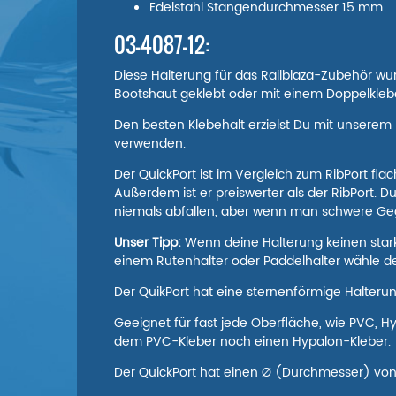
Edelstahl Stangendurchmesser 15 mm
03-4087-12:
Diese Halterung für das Railblaza-Zubehör wur
Bootshaut geklebt oder mit einem Doppelklebe
Den besten Klebehalt erzielst Du mit unserem
verwenden.
Der QuickPort ist im Vergleich zum RibPort f
Außerdem ist er preiswerter als der RibPort. Du
niemals abfallen, aber wenn man schwere Gegen
Unser Tipp:
Wenn deine Halterung keinen starke
einem Rutenhalter oder Paddelhalter wähle de
Der QuikPort hat eine sternenförmige Halterun
Geeignet für fast jede Oberfläche, wie PVC, Hy
dem PVC-Kleber noch einen Hypalon-Kleber.
Der QuickPort hat einen Ø (Durchmesser) vo