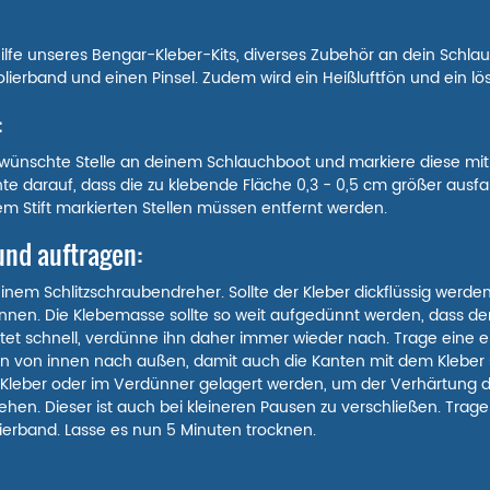
ithilfe unseres Bengar-Kleber-Kits, diverses Zubehör an dein Schla
lierband und einen Pinsel. Zudem wird ein Heißluftfön und ein lösl
:
gewünschte Stelle an deinem Schlauchboot und markiere diese mit 
hte darauf, dass die zu klebende Fläche 0,3 - 0,5 cm größer ausfa
m Stift markierten Stellen müssen entfernt werden.
und auftragen:
m Schlitzschraubendreher. Sollte der Kleber dickflüssig werden, 
en. Die Klebemasse sollte so weit aufgedünnt werden, dass der
et schnell, verdünne ihn daher immer wieder nach. Trage eine er
en von innen nach außen, damit auch die Kanten mit dem Kleber 
m Kleber oder im Verdünner gelagert werden, um der Verhärtung 
n. Dieser ist auch bei kleineren Pausen zu verschließen. Trage 
lierband. Lasse es nun 5 Minuten trocknen.