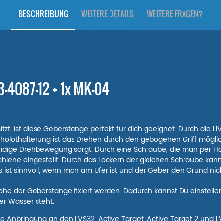
BESCHREIBUNG
WEITERE DETAILS
WEITERE FRAGEN?
03-4087-12 + 1x MK-04
zt, ist diese Geberstange perfekt für dich geeignet. Durch die 
cholothalterung ist das Drehen durch den gebogenen Griff möglich
meidige Drehbewegung sorgt. Durch eine Schraube, die man per Ha
iene eingestellt. Durch das Lockern der gleichen Schraube ka
ist sinnvoll, wenn man am Ufer ist und der Geber den Grund nich
Höhe der Geberstange fixiert werden. Dadurch kannst Du einstellen,
er Wasser steht.
kte Anbringung an den LVS32, Active Target, Active Target 2 und 