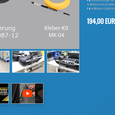
1 x
Geberstange für 
Railblaza kompatible
1 x
Railblaza QuikPo
194,00 EU