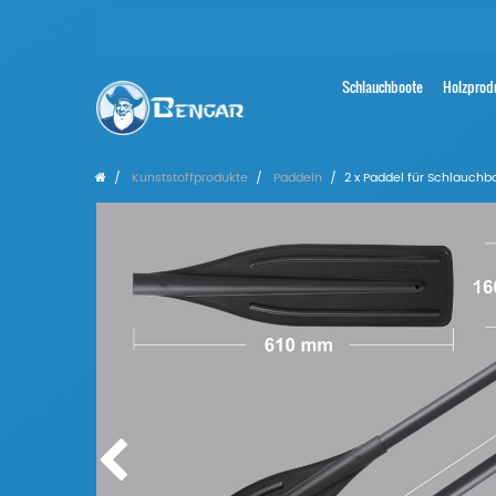
Schlauchboote
Holzprod
Kunststoffprodukte
Paddeln
2 x Paddel für Schlauchb