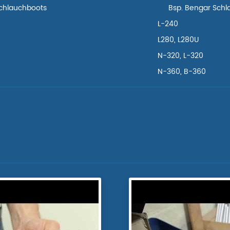
chlauchboots
Bsp. Bengar Sch
L-240
L280, L280U
N-320, L-320
N-360, B-360