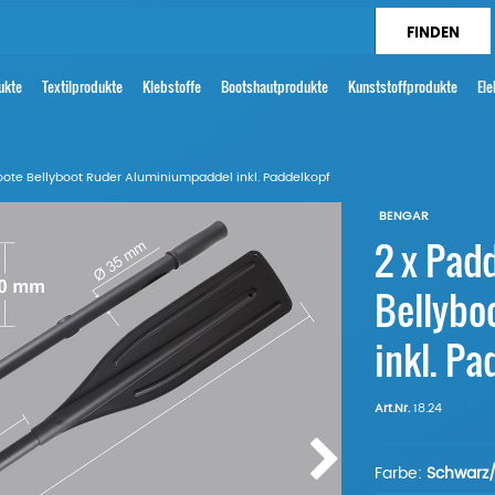
ukte
Textilprodukte
Klebstoffe
Bootshautprodukte
Kunststoffprodukte
Ele
oote Bellyboot Ruder Aluminiumpaddel inkl. Paddelkopf
BENGAR
2 x Pad
Bellybo
inkl. Pa
Art.Nr.
18.24
Farbe:
Schwarz