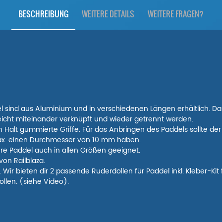
BESCHREIBUNG
WEITERE DETAILS
WEITERE FRAGEN?
l sind aus Aluminium und in verschiedenen Längen erhältlich. D
leicht miteinander verknüpft und wieder getrennt werden.
Halt gummierte Griffe. Für das Anbringen des Paddels sollte der 
ax. einen Durchmesser von 10 mm haben.
re Paddel auch in allen Größen geeignet.
von Railblaza.
r. Wir bieten dir 2 passende Ruderdollen für Paddel inkl. Kleber-Ki
llen. (siehe Video).