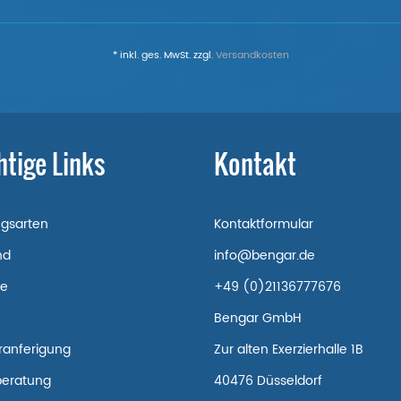
* inkl. ges. MwSt. zzgl.
Versandkosten
htige Links
Kontakt
ngsarten
Kontaktformular
nd
info@bengar.de
re
+49 (0)21136777676
Bengar GmbH
ranferigung
Zur alten Exerzierhalle 1B
beratung
40476 Düsseldorf