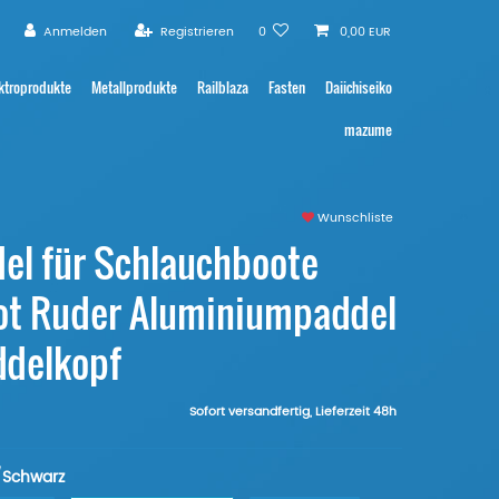
Anmelden
Registrieren
0
0,00 EUR
ktroprodukte
Metallprodukte
Railblaza
Fasten
Daiichiseiko
mazume
Wunschliste
del für Schlauchboote
ot Ruder Aluminiumpaddel
ddelkopf
Sofort versandfertig, Lieferzeit 48h
/Schwarz