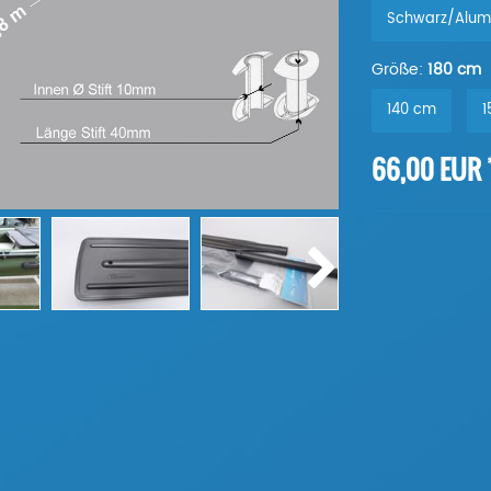
Schwarz/Alum
Größe:
180 cm
140 cm
1
66,00 EUR