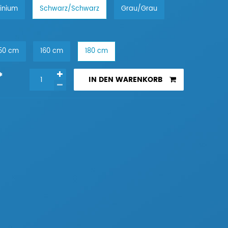
inium
Schwarz/Schwarz
Grau/Grau
50 cm
160 cm
180 cm
*
IN DEN WARENKORB