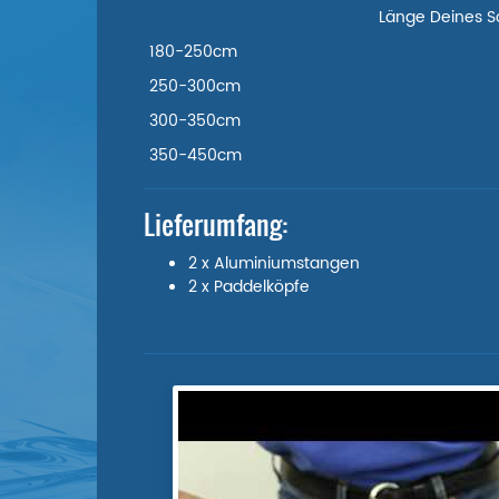
Länge Deines S
180-250cm
250-300cm
300-350cm
350-450cm
Lieferumfang:
2 x Aluminiumstangen
2 x Paddelköpfe