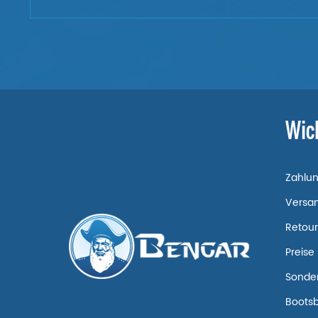
Wic
Zahlu
Versa
Retou
Preise
Sonde
Boots