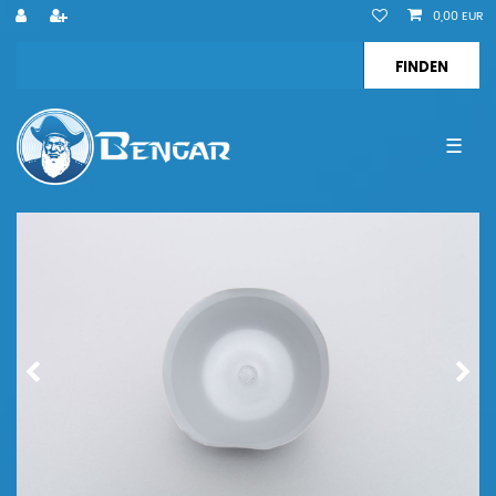
0,00 EUR
☰