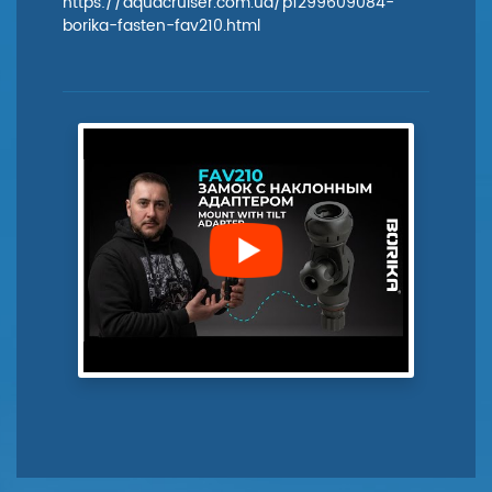
https://aquacruiser.com.ua/p1299609084-
borika-fasten-fav210.html