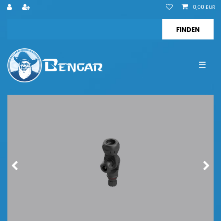
0,00 EUR
☰