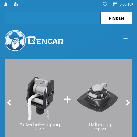
0,00 EUR
☰