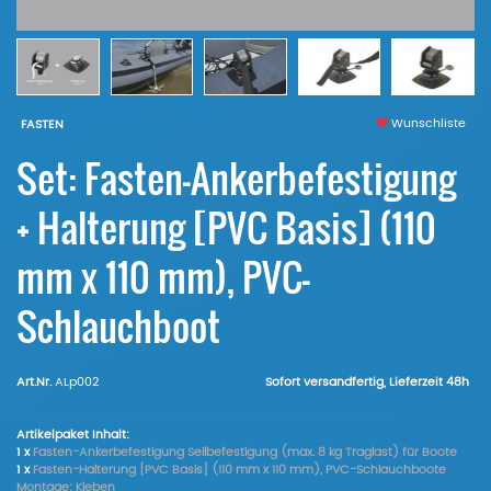
Wunschliste
FASTEN
Set: Fasten-Ankerbefestigung
+ Halterung [PVC Basis] (110
mm x 110 mm), PVC-
Schlauchboot
Art.Nr.
ALp002
Sofort versandfertig, Lieferzeit 48h
Artikelpaket Inhalt:
1 x
Fasten-Ankerbefestigung Seilbefestigung (max. 8 kg Traglast) für Boote
1 x
Fasten-Halterung [PVC Basis] (110 mm x 110 mm), PVC-Schlauchboote
Montage: Kleben