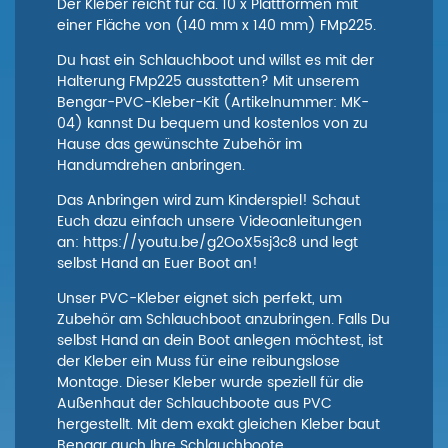
Der Kleber reicht für ca. 10 x Plattformen mit
einer Fläche von (140 mm x 140 mm)
FMp225
.
Du hast ein Schlauchboot und willst es mit der
Halterung FMp225 ausstatten? Mit unserem
Bengar-PVC-Kleber-Kit (Artikelnummer: MK-
04) kannst Du bequem und kostenlos von zu
Hause das gewünschte Zubehör im
Handumdrehen anbringen.
Das Anbringen wird zum Kinderspiel! Schaut
Euch dazu einfach unsere Videoanleitungen
an:
https://youtu.be/g2OoX5sj3c8
und legt
selbst Hand an Euer Boot an!
Unser PVC-Kleber eignet sich perfekt, um
Zubehör am Schlauchboot anzubringen. Falls Du
selbst Hand an dein Boot anlegen möchtest, ist
der Kleber ein Muss für eine reibungslose
Montage. Dieser Kleber wurde speziell für die
Außenhaut der Schlauchboote aus PVC
hergestellt. Mit dem exakt gleichen Kleber baut
Bengar auch Ihre Schlauchboote.