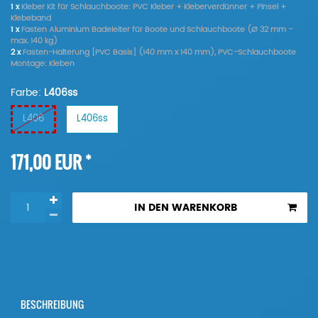
1 x
Kleber Kit für Schlauchboote: PVC Kleber + Kleberverdünner + Pinsel +
Klebeband
1 x
Fasten Aluminium Badeleiter für Boote und Schlauchboote (Ø 32 mm -
max. 140 kg)
2 x
Fasten-Halterung [PVC Basis] (140 mm x 140 mm), PVC-Schlauchboote
Montage: Kleben
Farbe:
L406ss
L406
L406ss
*
171,00 EUR
IN DEN WARENKORB
BESCHREIBUNG