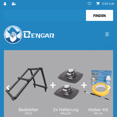
0,00 EUR
☰