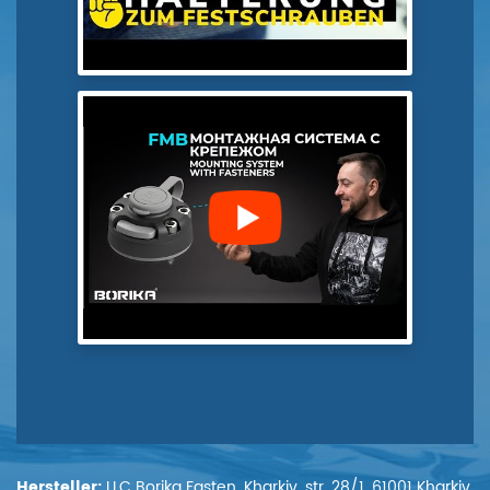
Hersteller:
LLC Borika Fasten, Kharkiv, str. 28/1, 61001 Kharkiv,