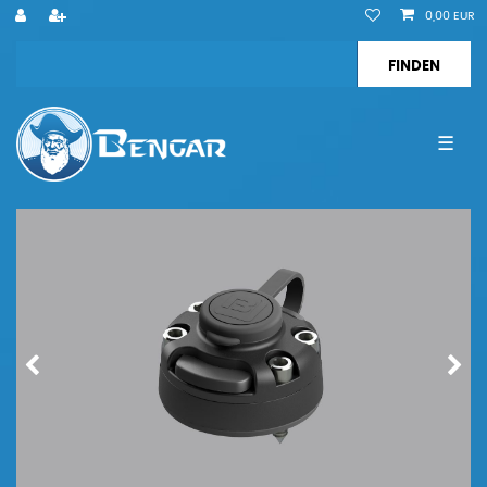
0,00 EUR
☰