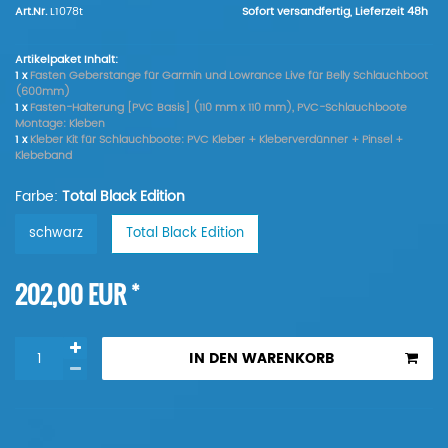
Art.Nr.
L1078t
Sofort versandfertig, Lieferzeit 48h
Artikelpaket Inhalt:
1 x
Fasten Geberstange für Garmin und Lowrance Live für Belly Schlauchboot
(600mm)
1 x
Fasten-Halterung [PVC Basis] (110 mm x 110 mm), PVC-Schlauchboote
Montage: Kleben
1 x
Kleber Kit für Schlauchboote: PVC Kleber + Kleberverdünner + Pinsel +
Klebeband
Farbe:
Total Black Edition
schwarz
Total Black Edition
*
202,00 EUR
IN DEN WARENKORB