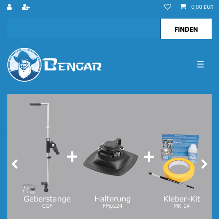
0,00 EUR
☰