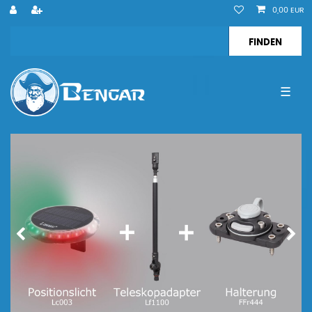
0,00 EUR
☰