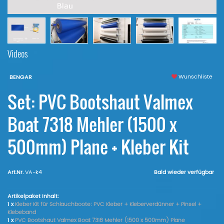
Videos
Wunschliste
BENGAR
Set: PVC Bootshaut Valmex
Boat 7318 Mehler (1500 x
500mm) Plane + Kleber Kit
Art.Nr.
VA-k4
Bald wieder verfügbar
Artikelpaket Inhalt:
1 x
Kleber Kit für Schlauchboote: PVC Kleber + Kleberverdünner + Pinsel +
Klebeband
1 x
PVC Bootshaut Valmex Boat 7318 Mehler (1500 x 500mm) Plane