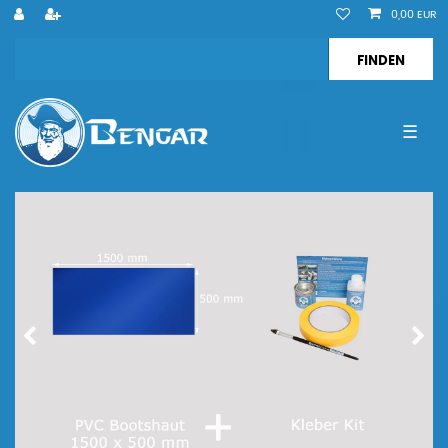
0,00 EUR
☰