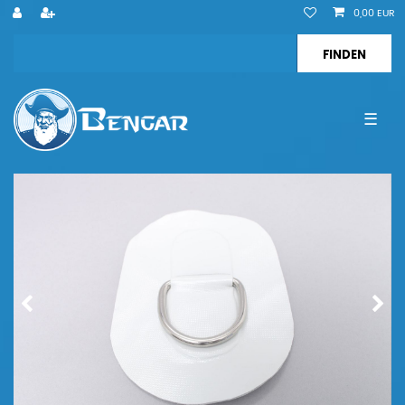
0,00 EUR
☰