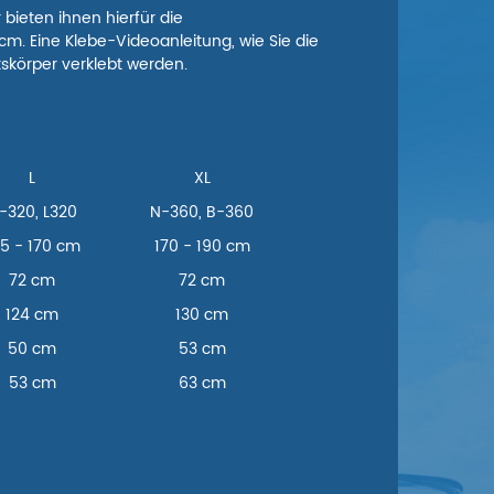
ieten ihnen hierfür die
cm. Eine Klebe-Videoanleitung, wie Sie die
tskörper verklebt werden.
L
XL
-320, L320
N-360, B-360
5 - 170 cm
170 - 190 cm
72 cm
72 cm
124 cm
130 cm
50 cm
53 cm
53 cm
63 cm