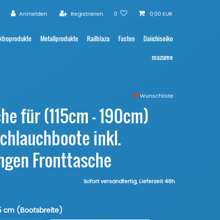
Anmelden
Registrieren
0
0,00 EUR
ktroprodukte
Metallprodukte
Railblaza
Fasten
Daiichiseiko
mazume
Wunschliste
he für (115cm - 190cm)
Schlauchboote inkl.
ngen Fronttasche
Sofort versandfertig, Lieferzeit 48h
5 cm (Bootsbreite)