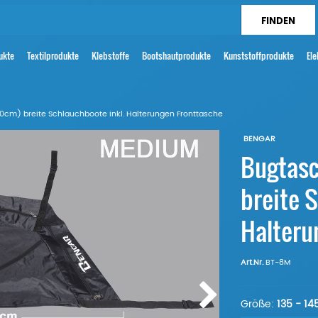
ukte
Textilprodukte
Klebstoffe
Bootshautprodukte
Kunststoffprodukte
Ele
0cm) breite Schlauchboote inkl. Halterungen Fronttasche
BENGAR
Bugtasc
breite 
Halteru
Art.Nr.
BT-8M
Größe:
135 - 14