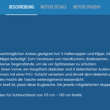
BESCHREIBUNG
WEITERE DETAILS
WEITERE FRAGEN?
achträglichen Anbau geeignet incl. 5 Haltenoppen und Klipps. 
Klipps befestigt! Zum Verstauen von Handtüchern, Badesachen, A
diverse Gegenstände, um sie vor Spritzwasser zu schützen.
. Einen Vorne, ein Hauptfach dadrüber und 4 Seitenfächer Außen.
st Innen mit einer PVC-Schicht versehen und ähnelt dem Material
ies macht die Tasche weitestgehend wasserdicht.
 breit ist, passt diese Bugtasche. Die jeweils mitgelieferten N
ßen für Schlauchboot von 115 cm - 190 cm Breite.