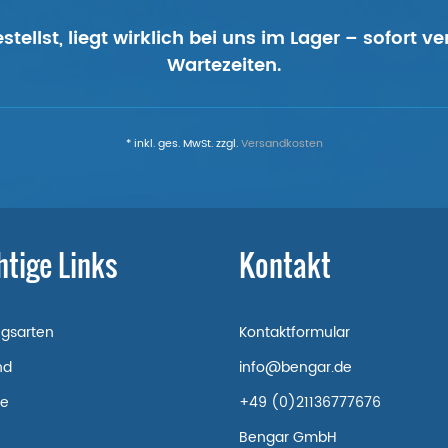
tellst, liegt wirklich bei uns im Lager – sofort 
Wartezeiten.
* inkl. ges. MwSt. zzgl.
Versandkosten
htige Links
Kontakt
ngsarten
Kontaktformular
nd
info@bengar.de
re
+49 (0)21136777676
Bengar GmbH