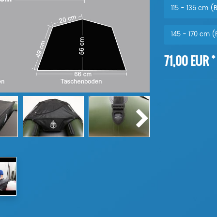
115 - 135 cm (
145 - 170 cm (
*
71,00 EUR