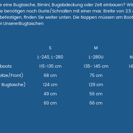
eine Bugtasche, Bimini, Bugabdeckung oder Zelt einbauen? Wir b
e benötigen noch Gurte/Schnallen mit einer max. Breite von 3,5 
t befestigen, finden Sie weiter unten. Die Noppen müssen am Boo
i Unserer
Bugtaschen
S
M
L-240, L-280
L-280U
N
hboots
115-135 cm
135- 145 cm
14
itze/Front)
68 cm
75 cm
r Bugtasche)
124 cm
129 cm
49 cm
56 cm
60 cm
66 cm