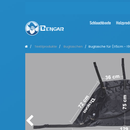
Schlauchboote
Holzprod
Textilprodukte
Bugtaschen
Bugtasche für (115cm - 19