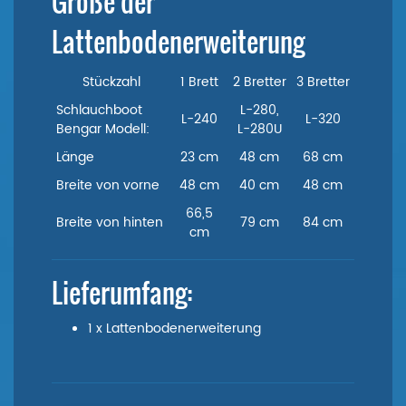
Größe der
Lattenbodenerweiterung
Stückzahl
1 Brett
2 Bretter
3 Bretter
Schlauchboot
L-280,
L-240
L-320
Bengar Modell:
L-280U
Länge
23 cm
48 cm
68 cm
Breite von vorne
48 cm
40 cm
48 cm
66,5
Breite von hinten
79 cm
84 cm
cm
Lieferumfang:
1 x Lattenbodenerweiterung