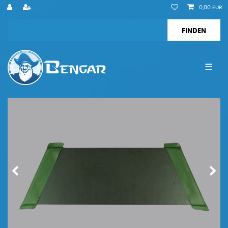
0,00 EUR
☰