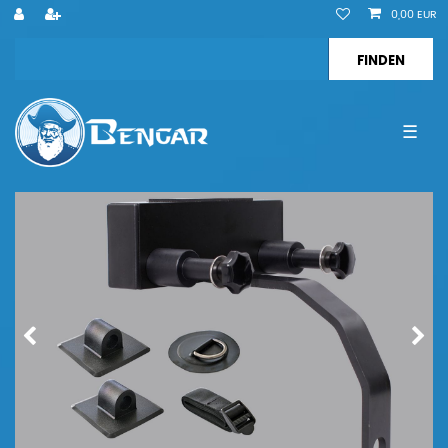
0,00 EUR
☰