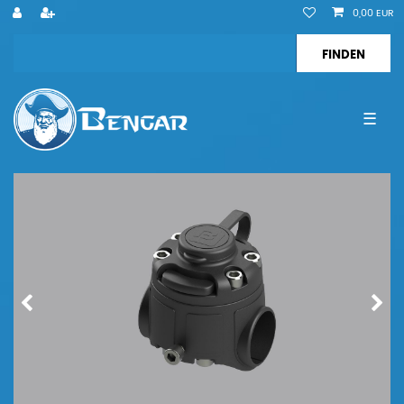
0,00 EUR
☰