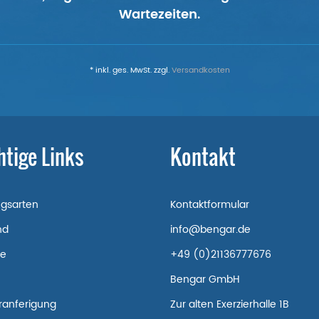
Wartezeiten.
* inkl. ges. MwSt. zzgl.
Versandkosten
htige Links
Kontakt
ngsarten
Kontaktformular
nd
info@bengar.de
re
+49 (0)21136777676
Bengar GmbH
ranferigung
Zur alten Exerzierhalle 1B