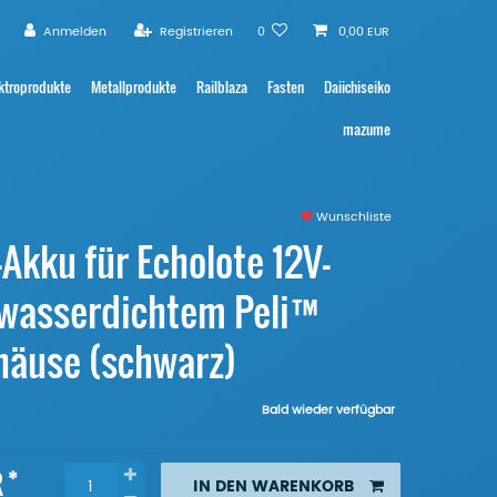
Anmelden
Registrieren
0
0,00 EUR
ktroprodukte
Metallprodukte
Railblaza
Fasten
Daiichiseiko
mazume
Wunschliste
Akku für Echolote 12V-
 wasserdichtem Peli™
häuse (schwarz)
Bald wieder verfügbar
*
R
IN DEN WARENKORB