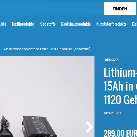
ukte
Textilprodukte
Klebstoffe
Bootshautprodukte
Kunststoffprodukte
Ele
V-15Ah in wasserdichtem Peli™ 1120 Gehäuse (schwarz)
BENGAR
Lithium-
15Ah in
1120 Ge
Art.Nr.
1120
289,00 EU