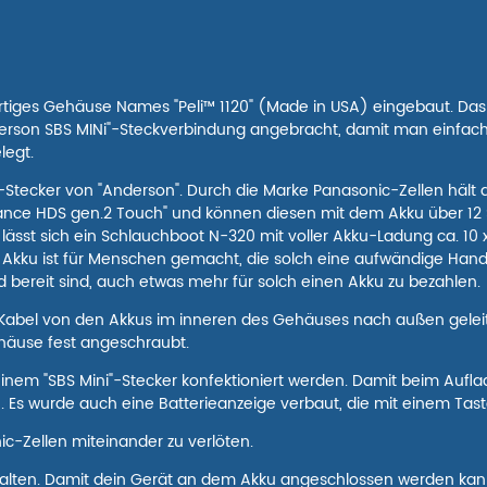
rtiges Gehäuse Names "Peli™ 1120" (Made in USA) eingebaut. Das R
derson SBS MINi"-Steckverbindung angebracht, damit man einfach 
elegt.
"-Stecker von "Anderson". Durch die Marke Panasonic-Zellen hält d
rance HDS gen.2 Touch" und können diesen mit dem Akku über 12
 lässt sich ein Schlauchboot N-320 mit voller Akku-Ladung ca. 10 
eser Akku ist für Menschen gemacht, die solch eine aufwändige Ha
bereit sind, auch etwas mehr für solch einen Akku zu bezahlen.
in Kabel von den Akkus im inneren des Gehäuses nach außen geleit
häuse fest angeschraubt.
nem "SBS Mini"-Stecker konfektioniert werden. Damit beim Aufla
 Es wurde auch eine Batterieanzeige verbaut, die mit einem Tas
ic-Zellen miteinander zu verlöten.
nthalten. Damit dein Gerät an dem Akku angeschlossen werden ka