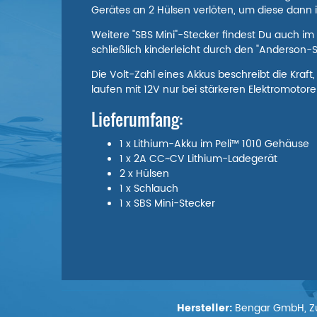
Gerätes an 2 Hülsen verlöten, um diese dann i
Weitere "SBS Mini"-Stecker findest Du auch im
schließlich kinderleicht durch den "Anderson-S
Die Volt-Zahl eines Akkus beschreibt die Kraft
laufen mit 12V nur bei stärkeren Elektromot
Lieferumfang:
1 x Lithium-Akku im Peli™ 1010 Gehäuse
1 x 2A CC~CV Lithium-Ladegerät
2 x Hülsen
1 x Schlauch
1 x SBS Mini-Stecker
Hersteller:
Bengar GmbH, Zur