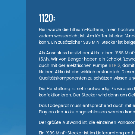
1120:
Hier wurde die Lithium-Batterie, in ein hochwe
zudem wasserdicht ist. Am Koffer ist eine "An
kann. Ein zusätzlicher SBS MINi Stecker ist beig
Als Anschluss besitzt der Akku einen "SBS Mini
15Ah. Wir von Bengar haben ein Echolot "Low
auch mit der elektrischen Pumpe
BTP12
, damit
kleinen Akku ist das wirklich erstaunlich. Di
Qualitätskomponenten zu schätzen wissen und 
Die Herstellung ist sehr aufwändig. Es wird e
konfektionieren. Der Stecker wird dann am Ge
Das Ladegerät muss entsprechend auch mit ei
Play an den Akku angeschlossen werden kann.
Der größte Aufwand ist, die einzelnen Panason
Ein "SBS Mini"-Stecker ist im Lieferumfang e