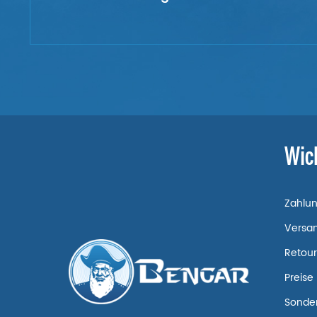
Wic
Zahlu
Versa
Retou
Preise
Sonde